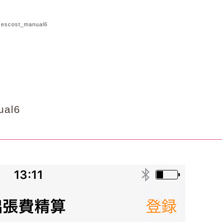
sescost_manual6
ual6