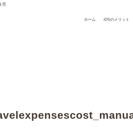
販売
ホーム
iOSのメリット
ravelexpensescost_manua